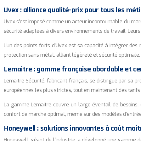
Uvex : alliance qualité-prix pour tous les mét
Uvex s’est imposé comme un acteur incontournable du marc
sécurité adaptées à divers environnements de travail. Leurs 
L’un des points forts d’Uvex est sa capacité à intégrer d
protection sans métal, alliant légèreté et sécurité optimal
Lemaitre : gamme française abordable et cer
Lemaitre Sécurité, fabricant français, se distingue par sa p
européennes les plus strictes, tout en maintenant des tarifs 
La gamme Lemaitre couvre un large éventail de besoins, du
confort de marche optimal, même sur des modèles d’entr
Honeywell : solutions innovantes à coût maît
Honeywell, géant de l’industrie, a développé une gamme de c